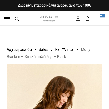
Skip
Δωρεάν μεταφορικά για αγορές άνω των 100€
Products
to
CLOSE
Cart
search
CART
main
Menu
Close
content
search
account
Menu
Αρχική σελίδα
Sales
Fall/Winter
Molly
Bracken – Κοτλέ μπλέιζερ – Black