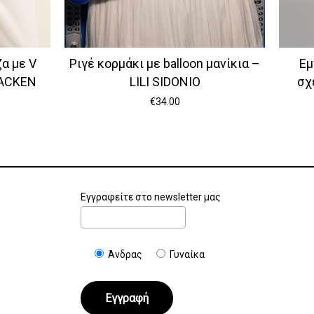
α με V
Ριγέ κορμάκι με balloon μανίκια –
Εμ
RACKEN
LILI SIDONIO
σχ
€
34.00
Εγγραφείτε στο newsletter μας
Άνδρας
Γυναίκα