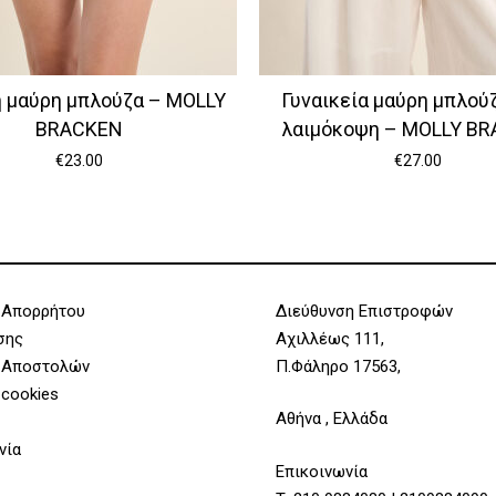
 μαύρη μπλούζα – MOLLY
Γυναικεία μαύρη μπλούζ
BRACKEN
λαιμόκοψη – MOLLY B
€
23.00
€
27.00
 Απορρήτου
Διεύθυνση Επιστροφών
σης
Αχιλλέως 111,
 Αποστολών
Π.Φάληρο 17563,
 cookies
Αθήνα , Ελλάδα
νία
Επικοινωνία