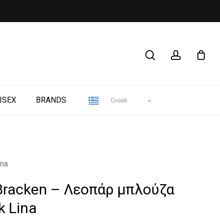
CLOSE
search
account
CART
ISEX
BRANDS
Greek
ina
 Bracken – Λεοπάρ μπλούζα
k Lina