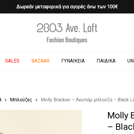
Δωρεάν μεταφορικά για αγορές άνω των 100€
Cart
o search or ESC to close
SALES
BAZAAR
ΓΥΝΑΙΚΕΙΑ
ΠΑΙΔΙΚΑ
UN
Α
Μπλούζες
Molly Bracken – Λεοπάρ μπλούζα – Black L
Molly
– Blac