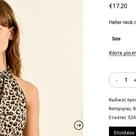
€
17.20
Halter neck 
Size
Κάντε μία ε
Κωδικός προ
Κατηγορίες:
B
Ετικέτες:
S24
Επιπλέον