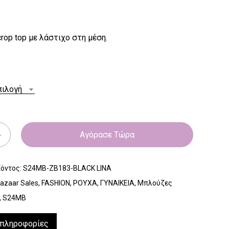
crop top με λάστιχο στη μέση.
πιλογή
Αγόρασε Τώρα
ϊόντος:
S24MB-ZB183-BLACK LINA
azaar Sales
,
FASHION
,
ΡΟΥΧΑ
,
ΓΥΝΑΙΚΕΙΑ
,
Μπλούζες
,
S24MB
 πληροφορίες