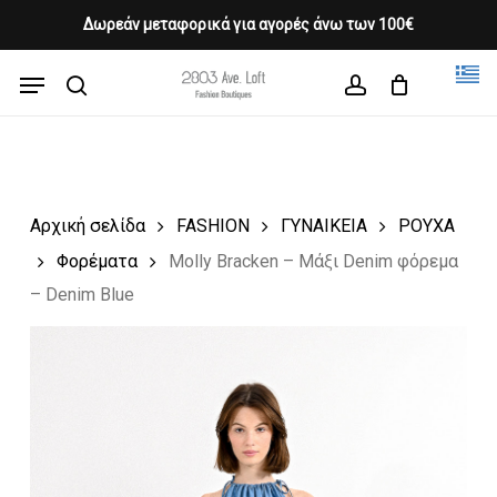
Skip
Δωρεάν μεταφορικά για αγορές άνω των 100€
Products
to
CLOSE
Cart
search
CART
main
Menu
Close
content
search
account
Menu
Αρχική σελίδα
FASHION
ΓΥΝΑΙΚΕΙΑ
ΡΟΥΧΑ
Φορέματα
Molly Bracken – Μάξι Denim φόρεμα
– Denim Blue