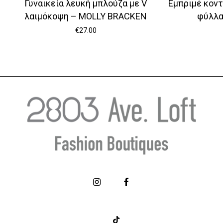
Γυναικεία λευκή μπλούζα με V
Εμπριμέ κοντ
λαιμόκοψη – MOLLY BRACKEN
φύλλα
€
27.00