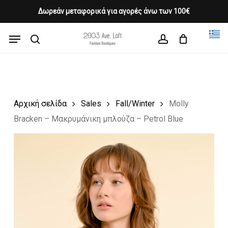
Skip
Δωρεάν μεταφορικά για αγορές άνω των 100€
Products
to
CLOSE
Cart
search
CART
main
Menu
Close
content
search
account
Menu
Αρχική σελίδα
Sales
Fall/Winter
Molly
Bracken – Μακρυμάνικη μπλούζα – Petrol Blue