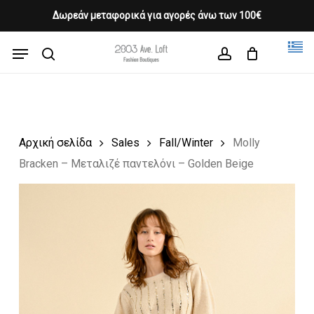
Skip
Δωρεάν μεταφορικά για αγορές άνω των 100€
Products
to
CLOSE
Cart
search
CART
main
Menu
Close
content
search
account
Menu
Αρχική σελίδα
Sales
Fall/Winter
Molly
Bracken – Μεταλιζέ παντελόνι – Golden Beige