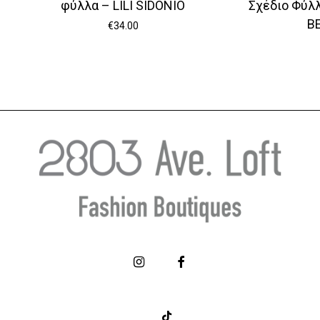
φύλλα – LILI SIDONIO
Σχέδιο Φύλ
B
€
34.00