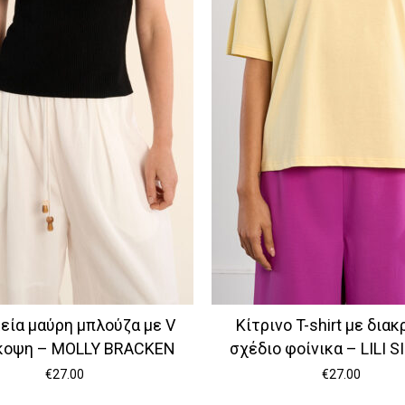
κεία μαύρη μπλούζα με V
Κίτρινο T-shirt με διακ
κοψη – MOLLY BRACKEN
σχέδιο φοίνικα – LILI 
€
27.00
€
27.00