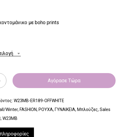
οντομάνικο με boho prints
πιλογή
Αγόρασε Τώρα
ϊόντος:
W23MB-ER189-OFFWHITE
all/Winter
,
FASHION
,
ΡΟΥΧΑ
,
ΓΥΝΑΙΚΕΙΑ
,
Μπλούζες
,
Sales
3
,
W23MB
 πληροφορίες