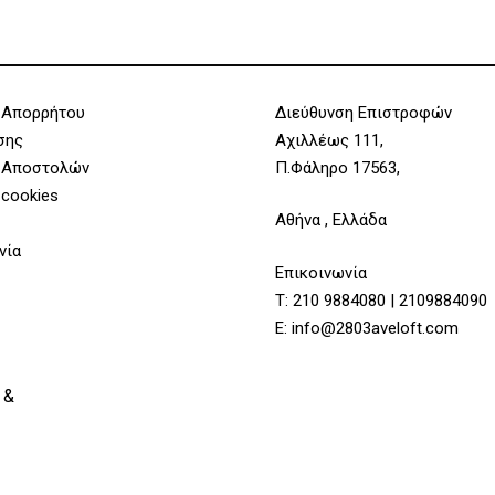
 Απορρήτου
Διεύθυνση Επιστροφών
σης
Αχιλλέως 111,
 Αποστολών
Π.Φάληρο 17563,
 cookies
Αθήνα , Ελλάδα
νία
Επικοινωνία
Τ:
210 9884080
|
2109884090
Υποσύνολο:
E:
info@2803aveloft.com
 &