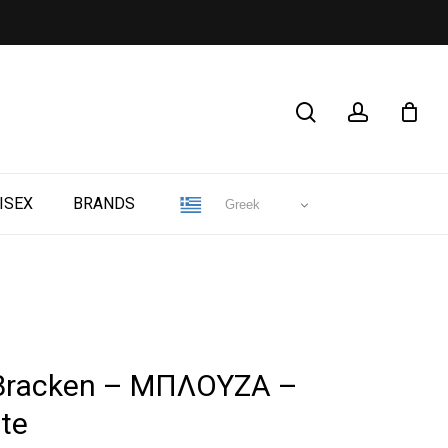
CLOSE
search
account
CART
ISEX
BRANDS
Greek
 Bracken – ΜΠΛΟΥΖΑ –
te