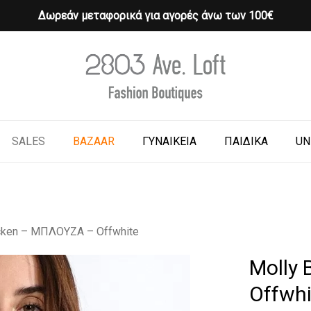
Δωρεάν μεταφορικά για αγορές άνω των 100€
Cart
o search or ESC to close
SALES
BAZAAR
ΓΥΝΑΙΚΕΙΑ
ΠΑΙΔΙΚΑ
UN
cken – ΜΠΛΟΥΖΑ – Offwhite
Molly
Offwhi