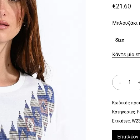
€
21.60
Μπλουζάκι κ
Size
Κάντε μία ε
Κωδικός προ
Κατηγορίες:
F
Ετικέτες:
W2
Επιπλέον