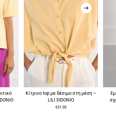
ριτικό
Κίτρινο top με δέσιμο στη μέση –
Εμ
SIDONIO
LILI SIDONIO
σχ
€
31.00