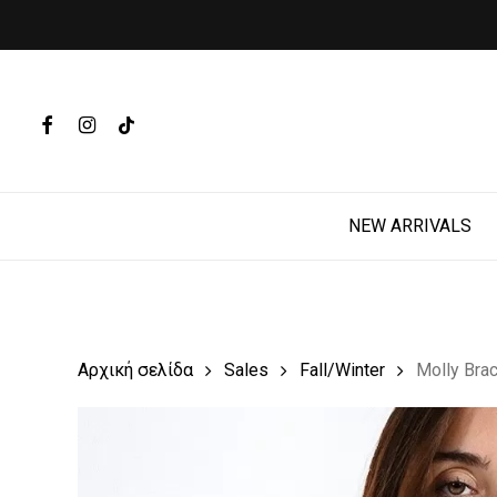
Skip
to
main
Products
content
search
FACEBOOK
INSTAGRAM
TIKTOK
Hit enter t
NEW ARRIVALS
Αρχική σελίδα
Sales
Fall/Winter
Molly Bra