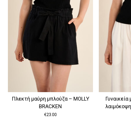
Πλεκτή μαύρη μπλούζα – MOLLY
Γυναικεία 
BRACKEN
λαιμόκοψ
€
23.00