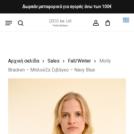
Skip
Δωρεάν μεταφορικά για αγορές άνω των 100€
Products
to
CLOSE
Cart
search
CART
main
Menu
Close
content
search
account
Menu
Αρχική σελίδα
Sales
Fall/Winter
Molly
Bracken – Μπλούζα ζιβάγκο – Navy Blue