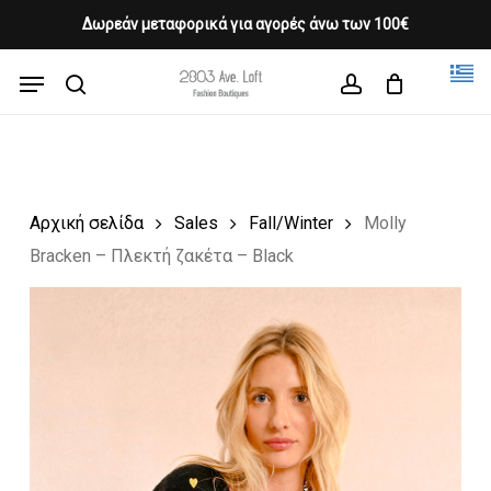
Skip
Δωρεάν μεταφορικά για αγορές άνω των 100€
Products
to
CLOSE
Cart
search
CART
main
Menu
Close
content
search
account
Menu
Αρχική σελίδα
Sales
Fall/Winter
Molly
Bracken – Πλεκτή ζακέτα – Black