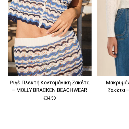
Ριγέ Πλεκτή Κοντομάνικη Ζακέτα
Μακρυμάν
– MOLLY BRACKEN BEACHWEAR
ζακέτα 
€
34.50