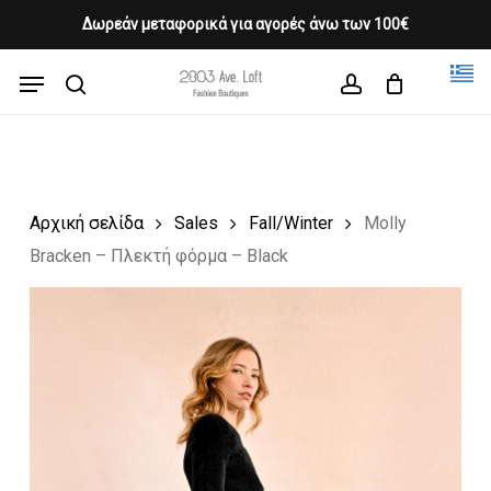
Skip
Δωρεάν μεταφορικά για αγορές άνω των 100€
Products
to
CLOSE
Cart
search
CART
main
Menu
Close
content
search
account
Menu
Αρχική σελίδα
Sales
Fall/Winter
Molly
Bracken – Πλεκτή φόρμα – Black