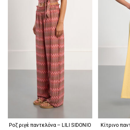
Ροζ ριγέ παντελόνα – LILI SIDONIO
Κίτρινο παν