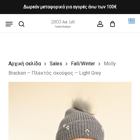
Skip
Δωρεάν μεταφορικά για αγορές άνω των 100€
Products
to
CLOSE
Cart
search
CART
main
Menu
Close
content
search
account
Menu
Αρχική σελίδα
Sales
Fall/Winter
Molly
Bracken – Πλεκτός σκούφος – Light Grey