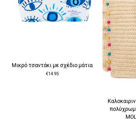
Μικρό τσαντάκι με σχέδιο μάτια
€
14.95
Καλοκαιριν
πολύχρωμ
MOL