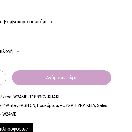
ο βαμβακερό πουκάμισο
πιλογή
Αγόρασε Τώρα
ϊόντος:
W24MB-T1889CN-KHAKI
all/Winter
,
FASHION
,
Πουκάμισα
,
ΡΟΥΧΑ
,
ΓΥΝΑΙΚΕΙΑ
,
Sales
4
,
W24MB
 πληροφορίες