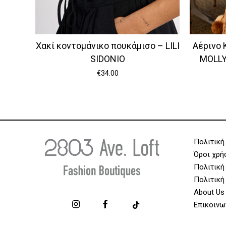
Χακί κοντομάνικο πουκάμισο – LILI
Αέρινο 
SIDONIO
MOLL
€
34.00
Πολιτική
Όροι χρή
Πολιτική
Πολιτική
About Us
Επικοινω