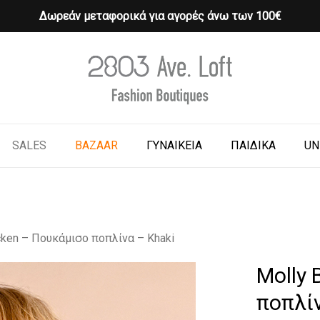
Δωρεάν μεταφορικά για αγορές άνω των 100€
Cart
o search or ESC to close
SALES
BAZAAR
ΓΥΝΑΙΚΕΙΑ
ΠΑΙΔΙΚΑ
UN
cken – Πουκάμισο ποπλίνα – Khaki
Molly 
ποπλίν