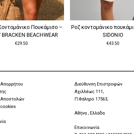
Κοντομάνικο Πουκάμισο –
Ροζ κοντομάνικο πουκάμισ
Y BRACKEN BEACHWEAR
SIDONIO
€
29.50
€
43.50
 Απορρήτου
Διεύθυνση Επιστροφών
σης
Αχιλλέως 111,
 Αποστολών
Π.Φάληρο 17563,
 cookies
Αθήνα , Ελλάδα
νία
Επικοινωνία