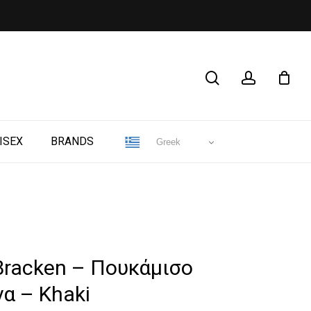
CLOSE
search
account
CART
ISEX
BRANDS
Greek
Bracken – Πουκάμισο
α – Khaki