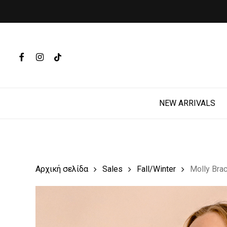
Skip
to
main
Products
content
search
FACEBOOK
INSTAGRAM
TIKTOK
Hit enter t
NEW ARRIVALS
Αρχική σελίδα
Sales
Fall/Winter
Molly Bra