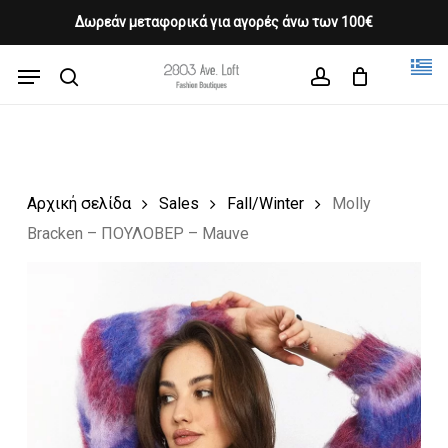
Skip
Δωρεάν μεταφορικά για αγορές άνω των 100€
Products
to
CLOSE
Cart
search
CART
main
Menu
Close
content
search
account
Menu
Αρχική σελίδα
Sales
Fall/Winter
Molly
Bracken – ΠΟΥΛΟΒΕΡ – Mauve