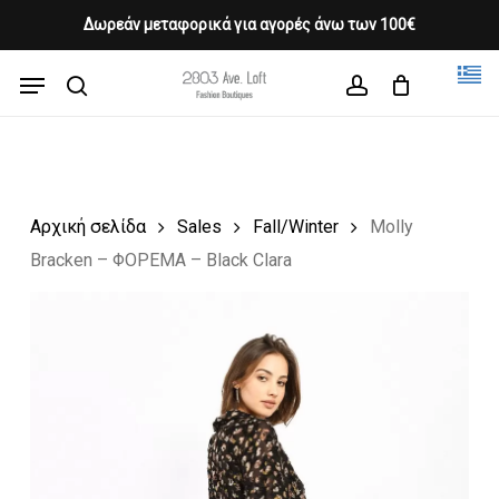
Skip
Δωρεάν μεταφορικά για αγορές άνω των 100€
Products
to
CLOSE
Cart
search
CART
main
Menu
Close
content
search
account
Menu
Αρχική σελίδα
Sales
Fall/Winter
Molly
Bracken – ΦΟΡΕΜΑ – Black Clara