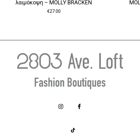
λαιμόκοψη – MOLLY BRACKEN
MOL
€
27.00