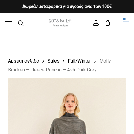
Skip
Δωρεάν μεταφορικά για αγορές άνω των 100€
Products
to
CLOSE
Cart
search
CART
main
Menu
Close
content
search
account
Menu
Αρχική σελίδα
Sales
Fall/Winter
Molly
Bracken – Fleece Poncho – Ash Dark Grey