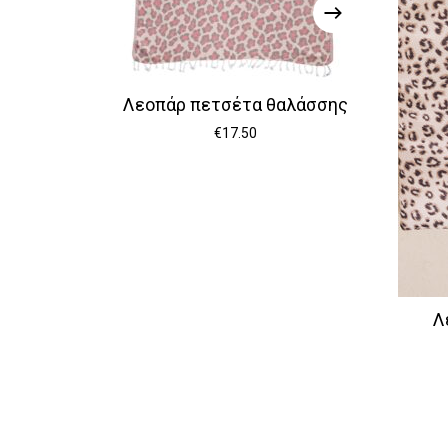
Λεοπάρ πετσέτα θαλάσσης
€
17.50
Λ