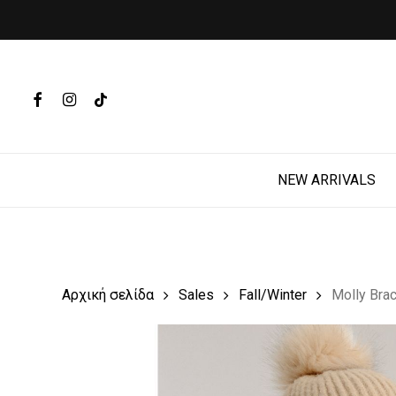
Skip
to
main
Products
content
search
FACEBOOK
INSTAGRAM
TIKTOK
Hit enter t
NEW ARRIVALS
Αρχική σελίδα
Sales
Fall/Winter
Molly Bra