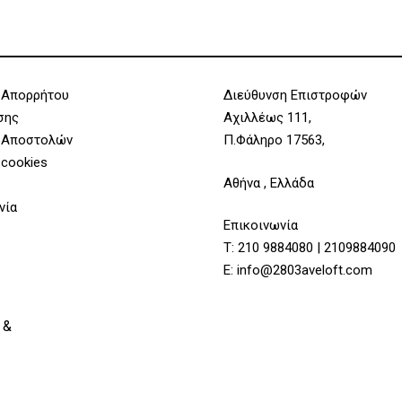
 Απορρήτου
Διεύθυνση Επιστροφών
σης
Αχιλλέως 111,
 Αποστολών
Π.Φάληρο 17563,
 cookies
Αθήνα , Ελλάδα
νία
Επικοινωνία
Τ:
210 9884080
|
2109884090
Υποσύνολο:
E:
info@2803aveloft.com
 &