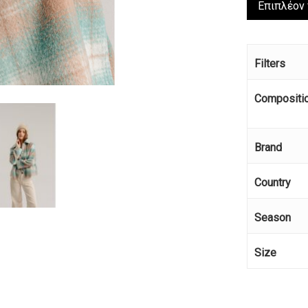
Επιπλέον
Filters
Compositi
Brand
Country
Season
Κανέ
Size