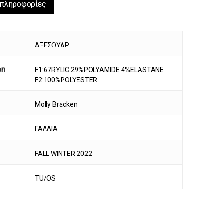
 πληροφορίες
ΑΞΕΣΟΥΑΡ
on
F1:67RYLIC 29%POLYAMIDE 4%ELASTANE
F2:100%POLYESTER
Molly Bracken
ΓΑΛΛΙΑ
FALL WINTER 2022
να προϊόν στο καλάθι σας.
TU/OS
Go To Shop