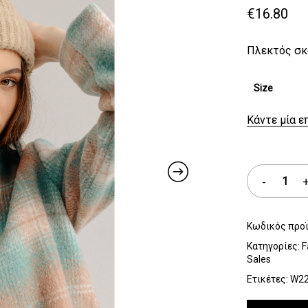
€
16.80
Πλεκτός σκ
Size
Κάντε μία ε
Κωδικός προ
Κατηγορίες:
F
Sales
Ετικέτες:
W2