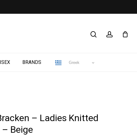
CLOSE
search
account
CART
ISEX
BRANDS
Greek
Bracken – Ladies Knitted
 – Beige