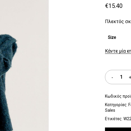
€
15.40
Πλεκτός σ
Size
Κάντε μία ε
Κωδικός προ
Κατηγορίες:
F
Sales
Ετικέτες:
W2