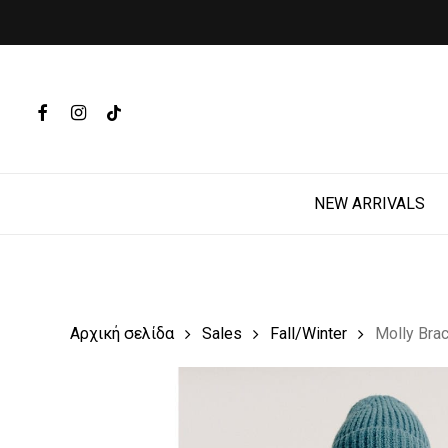
Skip
to
main
Products
content
search
FACEBOOK
INSTAGRAM
TIKTOK
Hit enter t
NEW ARRIVALS
Αρχική σελίδα
Sales
Fall/Winter
Molly Brac