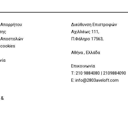
 Απορρήτου
Διεύθυνση Επιστροφών
σης
Αχιλλέως 111,
 Αποστολών
Π.Φάληρο 17563,
 cookies
Αθήνα , Ελλάδα
νία
Επικοινωνία
Τ:
210 9884080
|
2109884090
Υποσύνολο:
E:
info@2803aveloft.com
 &