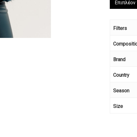
Επιπλέον
Filters
Compositi
Brand
Country
Season
Size
Κανέ