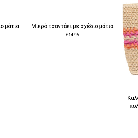
ο μάτια
Μικρό τσαντάκι με σχέδιο μάτια
€
14.95
Καλ
πο