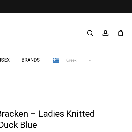
CLOSE
search
account
CART
ISEX
BRANDS
Greek
Bracken – Ladies Knitted
Duck Blue