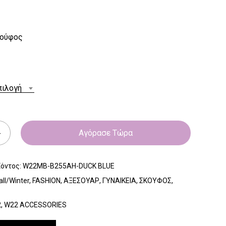
κούφος
πιλογή
Αγόρασε Τώρα
ϊόντος:
W22MB-B255AH-DUCK BLUE
all/Winter
,
FASHION
,
ΑΞΕΣΟΥΑΡ
,
ΓΥΝΑΙΚΕΙΑ
,
ΣΚΟΥΦΟΣ
,
2
,
W22 ACCESSORIES