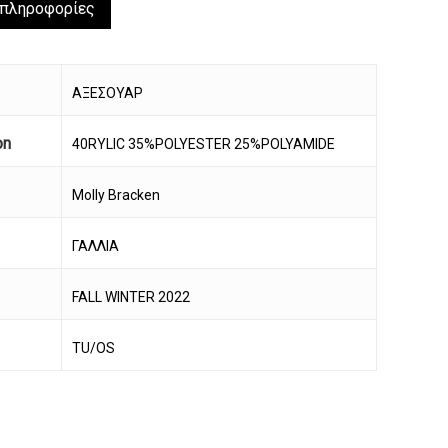
 πληροφορίες
ΑΞΕΣΟΥΑΡ
on
40RYLIC 35%POLYESTER 25%POLYAMIDE
Molly Bracken
ΓΑΛΛΙΑ
FALL WINTER 2022
TU/OS
να προϊόν στο καλάθι σας.
Go To Shop