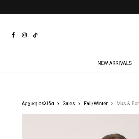
Skip
to
main
Products
content
search
FACEBOOK
INSTAGRAM
TIKTOK
Hit enter t
NEW ARRIVALS
Αρχική σελίδα
Sales
Fall/Winter
Mus & Bo