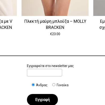
α με V
Πλεκτή μαύρη μπλούζα – MOLLY
Εμ
RACKEN
BRACKEN
σχ
€
23.00
Εγγραφείτε στο newsletter μας
Άνδρας
Γυναίκα