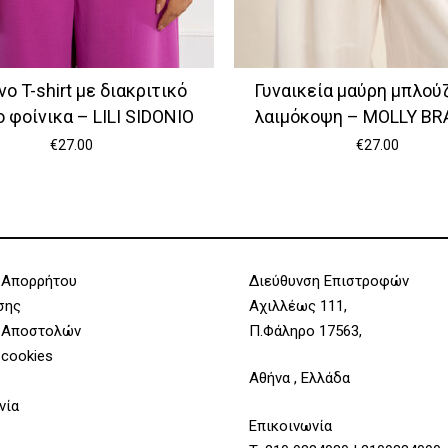
νο T-shirt με διακριτικό
Γυναικεία μαύρη μπλούζ
 φοίνικα – LILI SIDONIO
λαιμόκοψη – MOLLY B
€
27.00
€
27.00
 Απορρήτου
Διεύθυνση Επιστροφών
σης
Αχιλλέως 111,
 Αποστολών
Π.Φάληρο 17563,
 cookies
Αθήνα , Ελλάδα
νία
Επικοινωνία