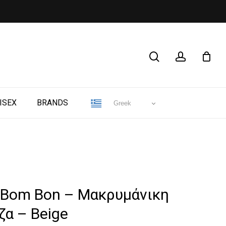
CLOSE
search
account
CART
ISEX
BRANDS
Greek
 Bom Bon – Μακρυμάνικη
ζα – Beige