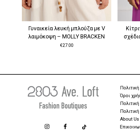
Γυναικεία λευκή μπλούζα με V
Κίτρι
λαιμόκοψη – MOLLY BRACKEN
σχέδιο
€
27.00
Πολιτική
Όροι χρή
Πολιτική
Πολιτική
About Us
Επικοινω