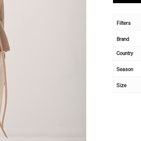
Filters
Brand
Country
Season
Size