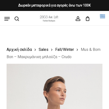
Skip
Δωρεάν μεταφορικά για αγορές άνω των 100€
Products
to
CLOSE
Cart
search
CART
main
Menu
Close
content
search
account
Menu
Αρχική σελίδα
Sales
Fall/Winter
Mus & Bom
Bon – Μακρυμάνικη μπλούζα – Crudo