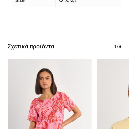
Size
XS, S, M, L
Κανένα προϊόν στο
καλάθι σας.
Σχετικά προϊόντα
1/8
Go To Shop