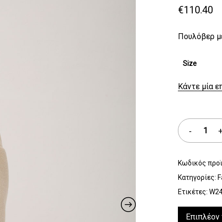
€
110.40
Πουλόβερ με
Size
Κάντε μία ε
Κωδικός προ
Κατηγορίες:
F
Ετικέτες:
W2
Επιπλέον