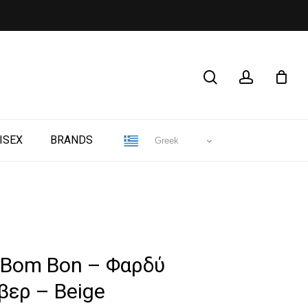
CLOSE
search
account
CART
ISEX
BRANDS
Greek
 Bom Bon – Φαρδύ
βερ – Beige