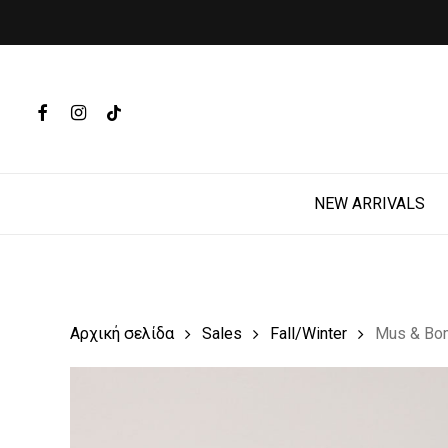
Skip
to
main
Products
content
search
FACEBOOK
INSTAGRAM
TIKTOK
Hit enter t
NEW ARRIVALS
Αρχική σελίδα
Sales
Fall/Winter
Mus & Bo