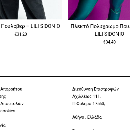
Πουλόβερ – LILI SIDONIO
Πλεκτό Πολύχρωμο Που
LILI SIDONIO
€
31.20
€
34.40
 Απορρήτου
Διεύθυνση Επιστροφών
σης
Αχιλλέως 111,
 Αποστολών
Π.Φάληρο 17563,
 cookies
Αθήνα , Ελλάδα
νία