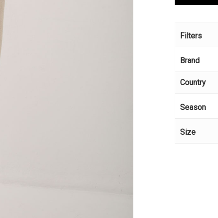
Filters
Brand
Country
Season
Size