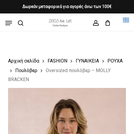
Skip
Δωρεάν μεταφορικά για αγορές άνω των 100€
Products
to
CLOSE
Cart
search
CART
main
Menu
Close
content
search
account
Menu
Αρχική σελίδα
FASHION
ΓΥΝΑΙΚΕΙΑ
ΡΟΥΧΑ
Πουλόβερ
Oversized πουλόβερ – MOLLY
BRACKEN