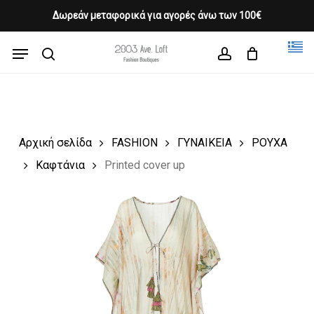
Skip
Δωρεάν μεταφορικά για αγορές άνω των 100€
Products
to
CLOSE
Cart
search
CART
main
Menu
Close
content
search
account
Menu
Αρχική σελίδα
FASHION
ΓΥΝΑΙΚΕΙΑ
ΡΟΥΧΑ
Καφτάνια
Printed cover up