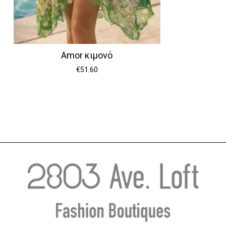
Amor κιμονό
€
51.60