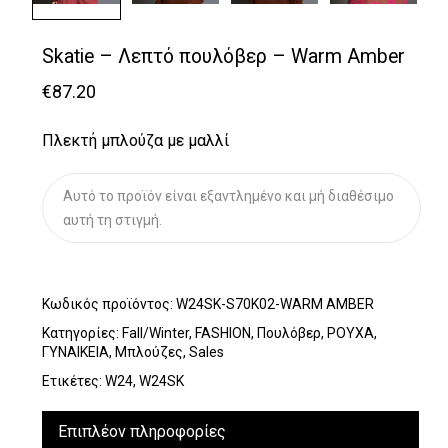
Skatie – Λεπτό πουλόβερ – Warm Amber
€
87.20
Πλεκτή μπλούζα με μαλλί
Αυτό το προϊόν είναι εξαντλημένο και μή διαθέσιμο
αυτή τη στιγμή.
Κωδικός προϊόντος:
W24SK-S70K02-WARM AMBER
Κατηγορίες:
Fall/Winter
,
FASHION
,
Πουλόβερ
,
ΡΟΥΧΑ
,
ΓΥΝΑΙΚΕΙΑ
,
Μπλούζες
,
Sales
Ετικέτες:
W24
,
W24SK
Επιπλέον πληροφορίες