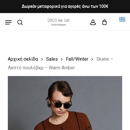
Skip
Δωρεάν μεταφορικά για αγορές άνω των 100€
Products
to
CLOSE
Cart
search
CART
main
Menu
Close
content
search
account
Menu
Αρχική σελίδα
Sales
Fall/Winter
Skatie –
Λεπτό πουλόβερ – Warm Amber