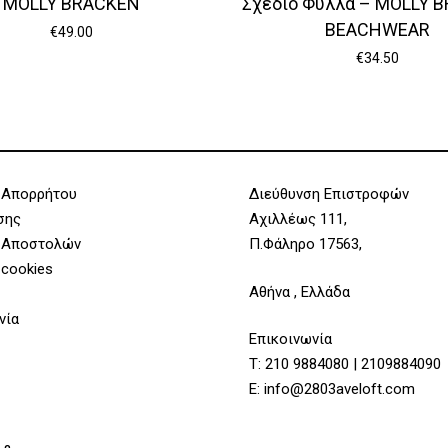
MOLLY BRACKEN
Σχέδιο Φύλλα – MOLLY 
BEACHWEAR
€
49.00
€
34.50
 Απορρήτου
Διεύθυνση Επιστροφών
σης
Αχιλλέως 111,
 Αποστολών
Π.Φάληρο 17563,
 cookies
Αθήνα , Ελλάδα
νία
Επικοινωνία
Τ:
210 9884080
|
2109884090
Υποσύνολο:
E:
info@2803aveloft.com