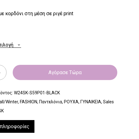
ε κορδόνι στη μέση σε ριγέ print
πιλογή
Αγόρασε Τώρα
ϊόντος:
W24SK-S59P01-BLACK
all/Winter
,
FASHION
,
Παντελόνια
,
ΡΟΥΧΑ
,
ΓΥΝΑΙΚΕΙΑ
,
Sales
SK
 πληροφορίες