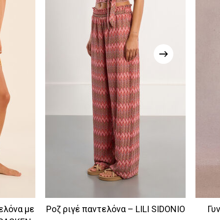
ελόνα με
Ροζ ριγέ παντελόνα – LILI SIDONIO
Γυ