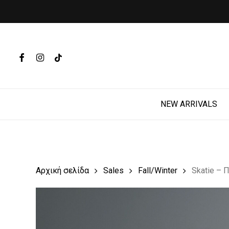
Skip
to
main
Products
content
search
FACEBOOK
INSTAGRAM
TIKTOK
Hit enter t
NEW ARRIVALS
Αρχική σελίδα
Sales
Fall/Winter
Skatie – 