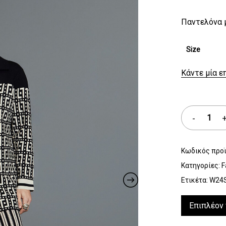
Παντελόνα μ
Size
Κάντε μία ε
Κωδικός προ
Κατηγορίες:
F
Ετικέτα:
W24
Επιπλέον