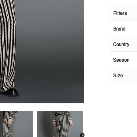
Filters
Brand
Country
Season
Size
Κανέ