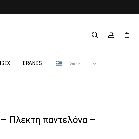
CLOSE
search
account
CART
ISEX
BRANDS
Greek
 – Πλεκτή παντελόνα –