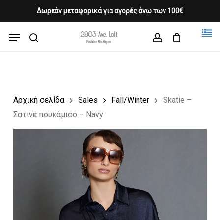
Skip
Δωρεάν μεταφορικά για αγορές άνω των 100€
Products
to
CLOSE
Cart
search
CART
main
Menu
Close
content
search
account
Menu
Αρχική σελίδα
Sales
Fall/Winter
Skatie –
Σατινέ πουκάμισο – Navy