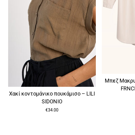
Μπεζ Μακρυ
FRNC
Χακί κοντομάνικο πουκάμισο – LILI
SIDONIO
€
34.00