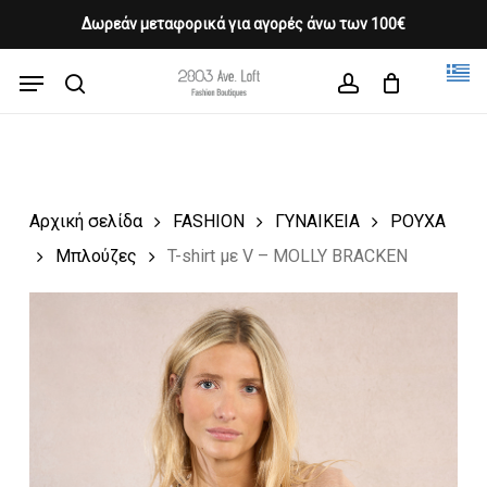
Skip
Δωρεάν μεταφορικά για αγορές άνω των 100€
Products
to
CLOSE
Cart
search
CART
main
Menu
Close
content
search
account
Menu
Αρχική σελίδα
FASHION
ΓΥΝΑΙΚΕΙΑ
ΡΟΥΧΑ
Μπλούζες
T-shirt με V – MOLLY BRACKEN