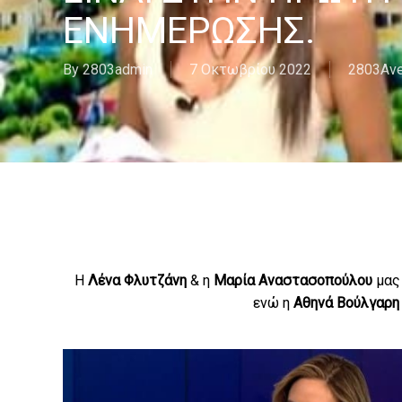
ΕΝΗΜΈΡΩΣΗΣ.
By
2803admin
7 Οκτωβρίου 2022
2803Ave
Η
Λένα Φλυτζάνη
& η
Μαρία Αναστασοπούλου
μας 
ενώ η
Αθηνά Βούλγαρη