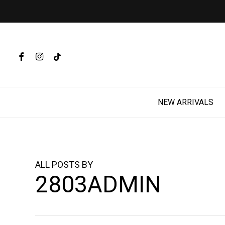
Skip
to
main
Products
content
search
FACEBOOK
INSTAGRAM
TIKTOK
Hit enter t
NEW ARRIVALS
ALL POSTS BY
2803ADMIN