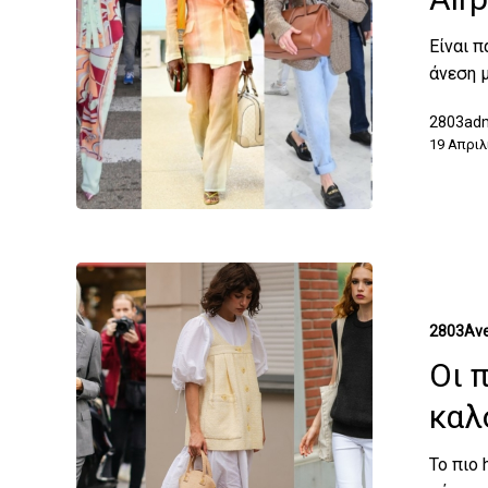
Είναι π
άνεση 
2803ad
19 Απριλ
2803Ave
Οι 
καλ
Το πιο 