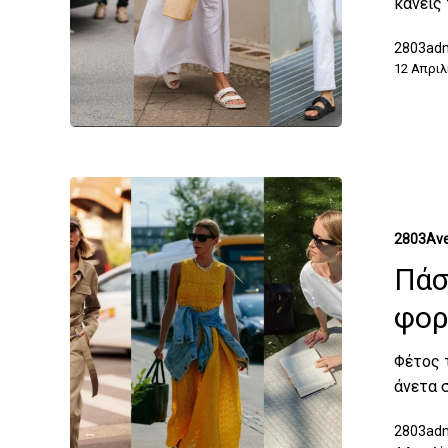
κάνεις
2803ad
12 Απριλ
2803Ave
Πάσ
φορ
Φέτος τ
άνετα 
2803ad