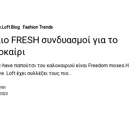
.Loft Blog
Fashion Trends
πιο FRESH συνδυασμοί για το
οκαίρι
t-have παπούτσι του καλοκαιριού είναι Freedom moses.Η
e. Loft έχει συλλέξει τους πιο…
min
2023