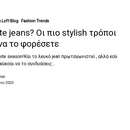
.Loft Blog
Fashion Trends
e jeans? Οι πιο stylish τρόποι
 να το φορέσετε
white season!Και το λευκό jean πρωταγωνιστεί , αλλά εσύ
εύεσαι να το συνδυάσεις…
min
ου 2023