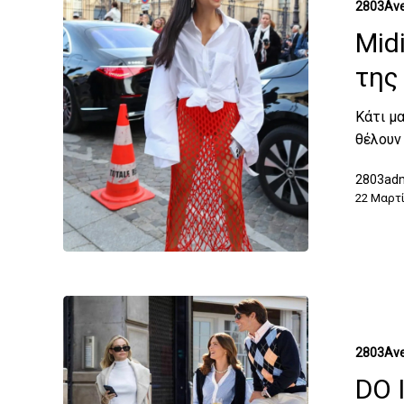
2803Ave
Midi
της
Κάτι μα
θέλουν
2803ad
22 Μαρτί
2803Ave
DO I