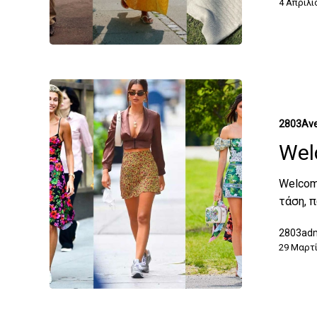
4 Απριλί
2803Ave
Wel
Welcome
τάση, 
2803ad
29 Μαρτί