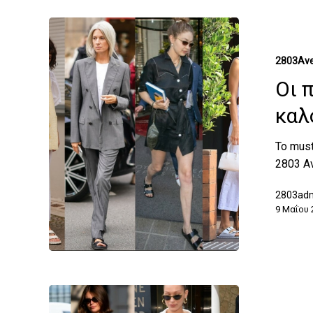
2803Ave
Οι 
καλ
Το mus
2803 Av
2803ad
9 Μαΐου 