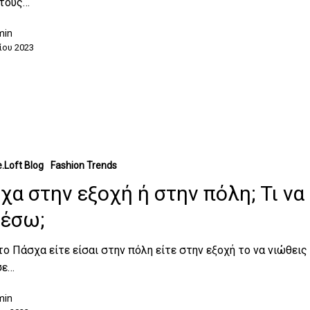
 τους…
min
ίου 2023
.Loft Blog
Fashion Trends
χα στην εξοχή ή στην πόλη; Τι να
έσω;
ο Πάσχα είτε είσαι στην πόλη είτε στην εξοχή το να νιώθεις
Κανέ
σε…
min