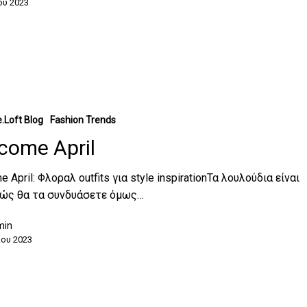
ου 2023
.Loft Blog
Fashion Trends
come April
 April: Φλοραλ outfits για style inspirationΤα λουλούδια είναι
πώς θα τα συνδυάσετε όμως…
min
ου 2023