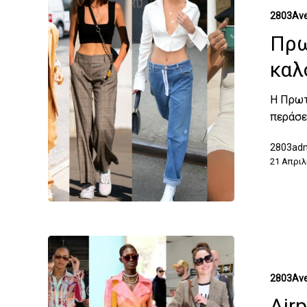
2803Ave
Πρω
καλ
Η Πρωτ
περάσει
2803ad
21 Απριλ
2803Ave
Airp