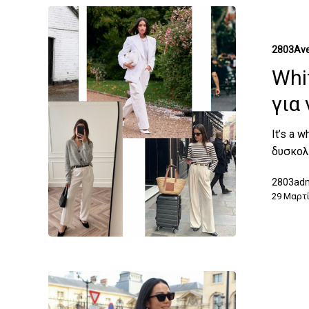
2803Ave
Whit
για
It’s a 
δυσκολ
2803ad
29 Μαρτί