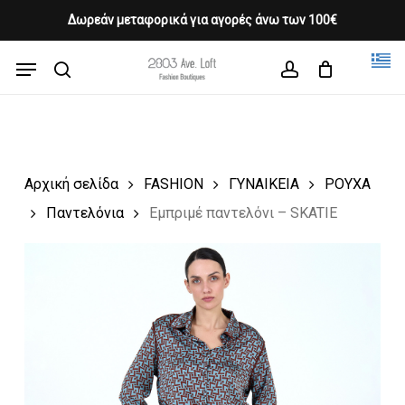
Skip
Δωρεάν μεταφορικά για αγορές άνω των 100€
Products
to
CLOSE
Cart
search
CART
main
Menu
Close
content
search
account
Menu
Αρχική σελίδα
FASHION
ΓΥΝΑΙΚΕΙΑ
ΡΟΥΧΑ
Παντελόνια
Εμπριμέ παντελόνι – SKATIE