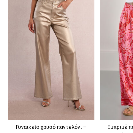
Γυναικείο χρυσό παντελόνι –
Εμπριμέ π